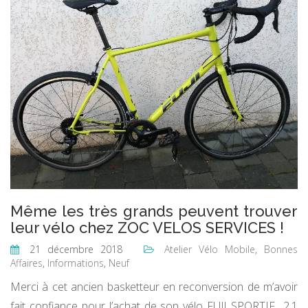
Même les très grands peuvent trouver
leur vélo chez ZOC VELOS SERVICES !
21 décembre 2018
Atelier Vélo Mobile
,
Bonnes
Affaires
,
Informations
,
Neuf
Merci à cet ancien basketteur en reconversion de m’avoir
fait confiance pour l’achat de son vélo FUJI SPORTIF 2.1